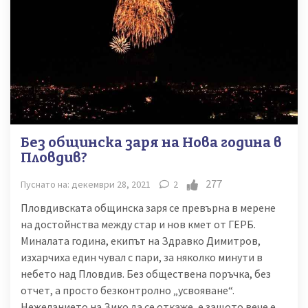
Без общинска заря на Нова година в
Пловдив?
277
Пуснато на: декември 28, 2021
2
Пловдивската общинска заря се превърна в мерене
на достойнства между стар и нов кмет от ГЕРБ.
Миналата година, екипът на Здравко Димитров,
изхарчиха един чувал с пари, за няколко минути в
небето над Пловдив. Без обществена поръчка, без
отчет, а просто безконтролно „усвояване“.
Нежеланието на Зико да се откаже, е защото вече е