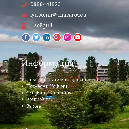
0888441820
lyubomir@chakarov.eu
Пловдив
Информация
Политика за лични данни
Последни Новини
Следващи Събития
Контакти
За мен