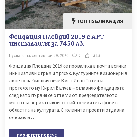
ТОП ПУБЛИКАЦИЯ
Фондация Пловдив 2019 с АРТ
инсталация за 7450 лв.
313
Пуснато на: септември 29, 2020
2
Фондация Пловдив 2019 се провалиха в почти всички
инициативи с гръм и трясък. Културните визионери в
лицето на бившия вече Кмет Иван Тотев и
протежето му Кирил Вълчев – оглавило фондацията
след като първия се оттегли от председателкото
място сътвориха някои от най-големите гафове в
областта на културата. С големите проекти отдавна
се е заела …
ПРОЧЕТЕТЕ ПОВЕЧЕ