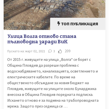
ТОП ПУБЛИКАЦИЯ
Улица Волга отново стана
пълноводна заради ВиК
209
Пуснато на: март 02, 2021
3
От 2015 г. живущите на улица „Волга“ се борят с
Община Пловдив да разреши проблема с
водоснабдяването, канализацията, осветлението и
електрическите кабелите. По време на
общественото обсъждане за новия бюджет на
Пловдив, живущите на улиците около Бунарджика
внесоха в Община Пловдив поредната подписка.
Искането отново е за подмяна на тръбопроводната
мрежа. Защото през седмица се …