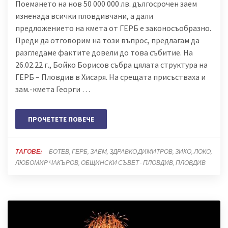
Поемането на нов 50 000 000 лв. дългосрочен заем
изненада всички пловдивчани, а дали
предложението на кмета от ГЕРБ е законосъобразно.
Преди да отговорим на този въпрос, предлагам да
разгледаме фактите довели до това събитие. На
26.02.22 г., Бойко Борисов събра цялата структура на
ГЕРБ – Пловдив в Хисаря. На срещата присъстваха и
зам.-кмета Георги …
ПРОЧЕТЕТЕ ПОВЕЧЕ
ТАГОВЕ:
БОТЕВ
ГЕРБ
ЗАЕМ
ЗДРАВКО ДИМИТРОВ
ЗИКО
ЛОКО
ЛЮБОМИР ЧАКЪРОВ
ОБЩИНСКИ СЪВЕТ - ПЛОВДИВ
ПЛОВДИВ