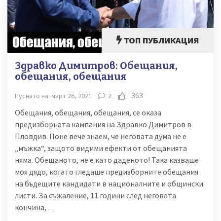
ТОП ПУБЛИКАЦИЯ
Здравко Димитров: Обещания,
обещания, обещания
363
Пуснато на: март 26, 2021
2
Обещания, обещания, обещания, се оказа
предизборната кампания на Здравко Димитров в
Пловдив. Поне вече знаем, че неговата дума не е
„мъжка“, защото видими ефекти от обещанията
няма. Обещаното, не е като даденото! Така казваше
моя дядо, когато гледаше предизборните обещания
на бъдещите кандидати в националните и общински
листи. За съжаление, 11 години след неговата
кончина, …