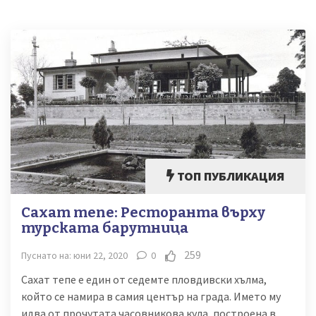
ТОП ПУБЛИКАЦИЯ
Сахат тепе: Ресторанта върху
турската барутница
259
Пуснато на: юни 22, 2020
0
Сахат тепе е един от седемте пловдивски хълма,
който се намира в самия център на града. Името му
идва от прочутата часовникова кула, построена в