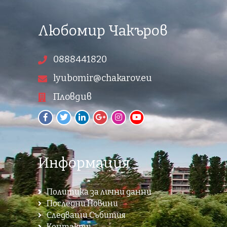
Любомир Чакъров
0888441820
lyubomir@chakarov.eu
Пловдив
Информация
Политика за лични данни
Последни Новини
Следващи Събития
Контакти