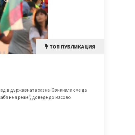
ТОП ПУБЛИКАЦИЯ
лед в държавната хазна. Свикнали сме да
абя не я реже”, доведе до масово