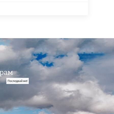
рам
Последвай ме!