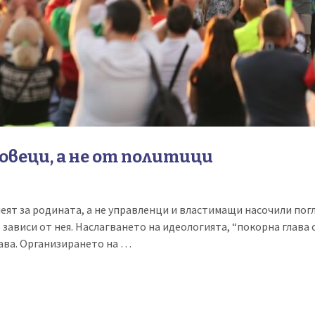
овеци, а не от политици
леят за родината, а не управленци и властимащи насочили пог
 зависи от нея. Наслагването на идеологията, “покорна глава с
ава. Организирането на …