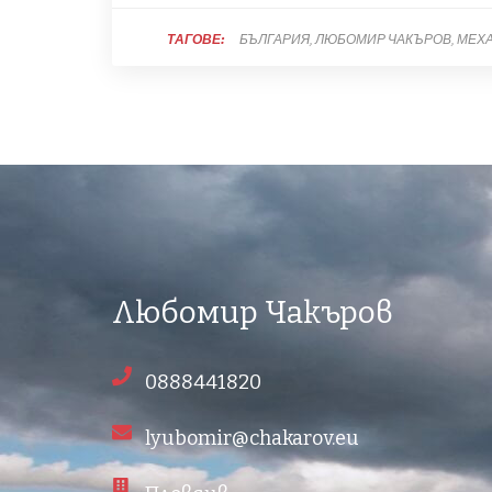
ТАГОВЕ:
БЪЛГАРИЯ
ЛЮБОМИР ЧАКЪРОВ
МЕХ
Любомир Чакъров
0888441820
lyubomir@chakarov.eu